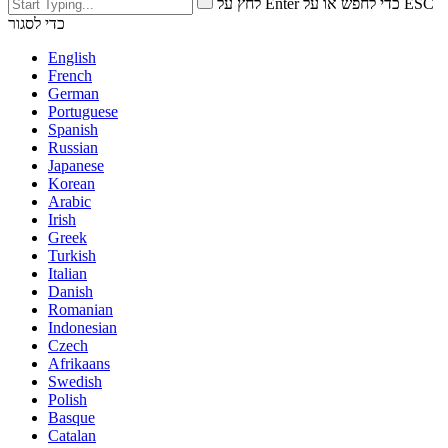
לחץ על Enter כדי לחפש או על ESC
כדי לסגור
English
French
German
Portuguese
Spanish
Russian
Japanese
Korean
Arabic
Irish
Greek
Turkish
Italian
Danish
Romanian
Indonesian
Czech
Afrikaans
Swedish
Polish
Basque
Catalan