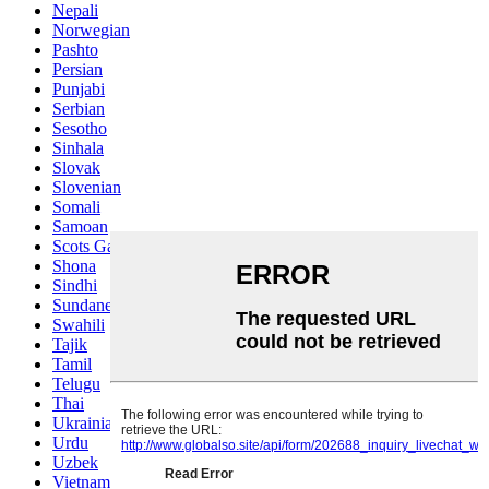
Nepali
Norwegian
Pashto
Persian
Punjabi
Serbian
Sesotho
Sinhala
Slovak
Slovenian
Somali
Samoan
Scots Gaelic
Shona
Sindhi
Sundanese
Swahili
Tajik
Tamil
Telugu
Thai
Ukrainian
Urdu
Uzbek
Vietnamese