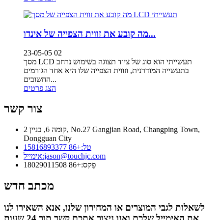
מה קובע את זווית הצפייה של אינדו...
23-05-05 02
מסך LCD תעשייתי הוא סוג של ציוד תצוגה בשימוש נרחב
בתעשייה המודרנית, וזווית הצפייה שלו היא אחד הגורמים
החשובים...
הצג פרטים
צור קשר
קומה 6, בניין 2, No.27 Gangjian Road, Changping Town,
Dongguan City
טל:
+86 15816893377
jason@touchjc.com
אימייל:
פַקס:
+86 18029011508
מכתב חדש
לשאלות לגבי המוצרים או המחירון שלנו, אנא השאירו לנו
את האימייל שלכם ואנו ניצור אתכם קשר תוך 24 שעות.