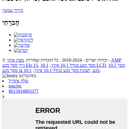
בירור עכשיו
חֶברָתִי
AMP
-
© זכויות יוצרים - 2010-2024 : כל הזכויות שמורות.
מפת אתר
10.1 מסך
,
10.1 LCD
מסך מגע בגודל 10.1 אינץ'
,
,
מסך מגע Elo 15
נייד
,
מגע
,
תצוגת מסך מגע בגודל 10.1 אינץ'
,
10.1 צג מסך מגע
שלח אימייל
touchjc
8615816893377
x