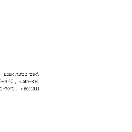
אנטי טביעת אצבע、אנטי מריחות、אנטי השתקפות וכו'.
℃~70℃，＜60%RH
0℃~70℃，＜60%RH