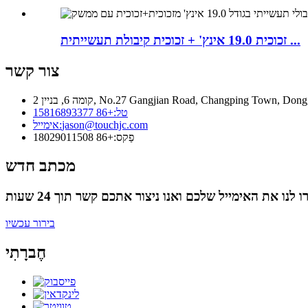
זכוכית 19.0 אינץ' + זכוכית קיבולת תעשייתית ...
צור קשר
ין 2, No.27 Gangjian Road, Changping Town, Dongguan City
טל:
+86 15816893377
jason@touchjc.com
אימייל:
פַקס:
+86 18029011508
מכתב חדש
בירור עכשיו
חֶברָתִי