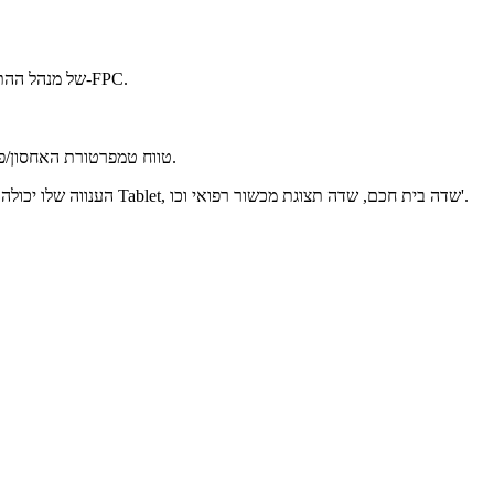
JC-GF070A0 7 אינץ', מסך מגע קיבולי GF, מורכב מכיסוי, חיישן, IC של מנהל ההתקן ו-FPC.
טווח טמפרטורת האחסון/פעולה שלו הוא מ-30℃ ~ עד 80℃ והעברת האור שלו היא יותר מ-85 אחוז.
הענווה שלו יכולה להיות בטווח של 20 עד 90 אחוז.אזורי יישומי מוצרים: יישומי בידור ומחשבי Tablet, שדה בית חכם, שדה תצוגת מכשור רפואי וכו'.