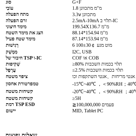
G+F
סוּג
1.8 מ"מ מתכוונן
עוֹבִי
מתח הפעלה
3.3ⅴ מתכוונן
2.5mA-10mA תלוי ב-IC
זרם הפעלה
199.54X136.7 מ"מ
מימד חיצוני
88.14*154.94 מ"מ
הצג את מימד השטח
87.14*153.94 מ"מ
מימד שטח פעיל
מוט מגע 100±30￠ 6
רְגִישׁוּת
I2C, USB
מִמְשָׁק
COF או COB
חיבור של TSP ו-IC
≥80% תלוי בכמות השכבות
שְׁקִיפוּת
≤2.5% תלוי בכמות השכבות
עֲרָפֶל
ציפוי משטח
טמפרטורת אחסון
-15℃~40℃ ，＜90%RH；40
קשיחות משטח
-20℃~40℃ ，＜90%RH ；4
≥5H
קשיחות משטח
רמת TSP ESD
≧100,000,000 פעמים
MID, Tablet PC
יישום
שאלות נפוצות